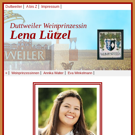
Duttweiler
A bis Z
Impressum
Duttweiler Weinprinzessin
Lena Lützel
«
Weinprinzessinnen
Annika Walter
Eva Winkelmann