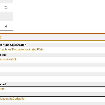
2
3
e
er und Spießbraten
bach auf Konzertreise in der Pfalz
n aus
hausinnenhof
stadt
iler
flanzen in Dudweiler