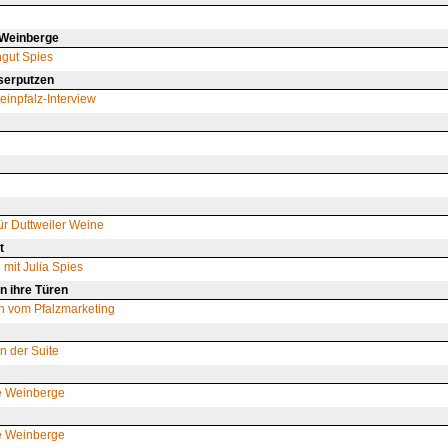
 Weinberge
gut Spies
serputzen
inpfalz-Interview
ür Duttweiler Weine
t
 mit Julia Spies
n ihre Türen
n vom Pfalzmarketing
n der Suite
ie Weinberge
ie Weinberge