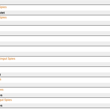
Spies
tet
Spies
ingut Spies
t
s
ies
es
gut Spies
es