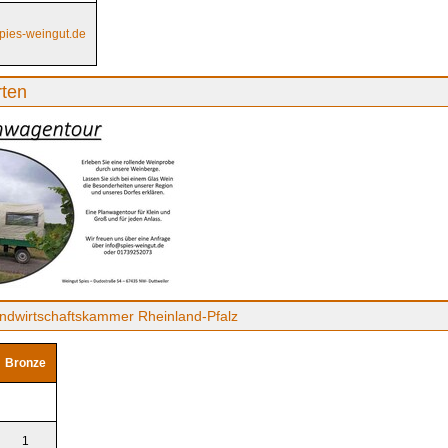
spies-weingut.de
rten
ndwirtschaftskammer Rheinland-Pfalz
Bronze
1