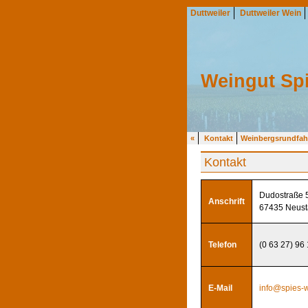
Duttweiler
Duttweiler Wein
Weingut Sp
«
Kontakt
Weinbergsrundfah
Kontakt
Dudostraße 
Anschrift
67435 Neusta
Telefon
(0 63 27) 96
E-Mail
info@spies-