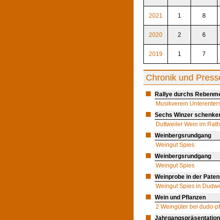
2021
1
8
2020
2
6
2019
1
7
Chronik und Press
Rallye durchs Rebenme
Musikverein Unterenters
Sechs Winzer schenke
Duttweiler Wein im Rat
Weinbergsrundgang
Weingut Spies
Weinbergsrundgang
Weingut Spies
Weinprobe in der Paten
Weingut Spies in Dudwe
Wein und Pflanzen
2 Weingüter bei dudo-p
Jahrgangspräsentation