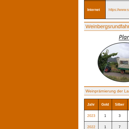
Internet
https://www.
Weinbergsrundfah
Weinprämierung der La
Jahr
Gold
Silber
2023
1
3
2022
1
7