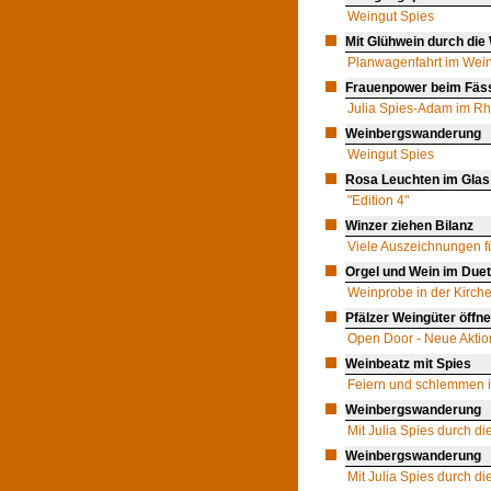
Weingut Spies
Mit Glühwein durch die
Planwagenfahrt im Wein
Frauenpower beim Fäs
Julia Spies-Adam im Rhe
Weinbergswanderung
Weingut Spies
Rosa Leuchten im Glas
"Edition 4"
Winzer ziehen Bilanz
Viele Auszeichnungen f
Orgel und Wein im Duet
Weinprobe in der Kirche
Pfälzer Weingüter öffne
Open Door - Neue Aktio
Weinbeatz mit Spies
Feiern und schlemmen i
Weinbergswanderung
Mit Julia Spies durch d
Weinbergswanderung
Mit Julia Spies durch d