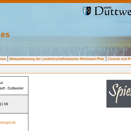
ies
rten
Weinprämierung der Landwirtschaftskammer Rheinland-Pfalz
Chronik und P
54
dt - Duttweiler
 11 69
weingut.de