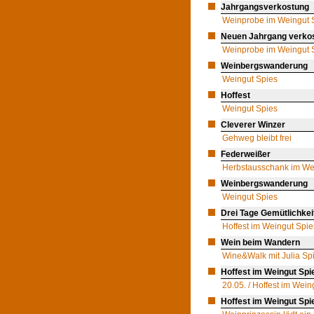
Jahrgangsverkostung
Weinprobe im Weingut 
Neuen Jahrgang verkos
Weinprobe im Weingut 
Weinbergswanderung
Weingut Spies
Hoffest
Weingut Spies
Cleverer Winzer
Gehweg bleibt frei
Federweißer
Herbstausschank im We
Weinbergswanderung
Weingut Spies
Drei Tage Gemütlichkei
Hoffest im Weingut Spie
Wein beim Wandern
Wine&Walk mit Julia Sp
Hoffest im Weingut Spi
20.05. / Hoffest im Wein
Hoffest im Weingut Spi