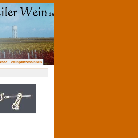
resse
Weinprinzessinnen