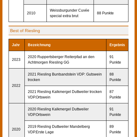
Weissburgunder Cuvée
2010
88 Punkte
special extra brut
Best of Riesling
Jahr
Bezeichnung
Ergebnis
2020 Ruppertsberger Reiterpfad an den
91
2023
Achtmorgen Riesling GG
Punkte
2021 Riesling Buntsandstein VDP: Gutswein
88
trocken
Punkte
2022
2021 Riesling Kalkmergel Duttweiler trocken
87
VDP.Ortswein
Punkte
2020 Riesling Kalkmergel Duttweiler
91
VDP.Ortswein
Punkte
2019 Riesling Duttweiler Mandelberg
89
2020
VDP.Erste Lage
Punkte