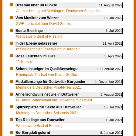
Drei mal über 90 Punkte
11. August 2022
Auszeichnung bei Meiningers Deutscher Sektpreis
Vom Musiker zum Winzer
15. Juli 2022
SWR berichtet über David Golitko
Beste Rieslinge
1. Juli 2022
Wettbewerb Best of Riesling
In der Ebene gelassener
21. April 2022
rnz.de berichtet über Weingut Bergdolt
Rosa Leuchten im Glas
3. April 2022
"Edition 4"
Seiteneinsteiger im Qualitätsweingut
10. Februar 2022
Rheinpfalz-Portrait von David Golitko
Medaillenränge für Duttweiler Burgunder
1. Dezember 2021
Meiningers Deutscher Pinot-Preis 2021
Annerschdwu is net wie in Duttweiler
5. August 2021
60 Jahre Patenschaft mit Hockenheim gefeiert
Spitzenplätze für Sekte aus Duttweiler
15. Juli 2021
Meiningers Deutscher Sektpreis 2021
Top-Rieslinge aus Duttweiler
1. Juli 2021
Wettbewerb Best of Riesling
Bei Bergdolt gelernt
8. Januar 2021