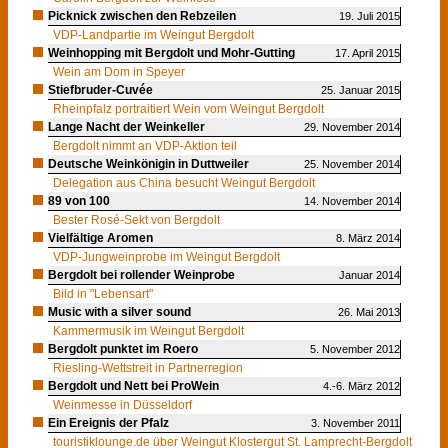
Picknick zwischen den Rebzeilen
19. Juli 2015
VDP-Landpartie im Weingut Bergdolt
Weinhopping mit Bergdolt und Mohr-Gutting
17. April 2015
Wein am Dom in Speyer
Stiefbruder-Cuvée
25. Januar 2015
Rheinpfalz portraitiert Wein vom Weingut Bergdolt
Lange Nacht der Weinkeller
29. November 2014
Bergdolt nimmt an VDP-Aktion teil
Deutsche Weinkönigin in Duttweiler
25. November 2014
Delegation aus China besucht Weingut Bergdolt
89 von 100
14. November 2014
Bester Rosé-Sekt von Bergdolt
Vielfältige Aromen
8. März 2014
VDP-Jungweinprobe im Weingut Bergdolt
Bergdolt bei rollender Weinprobe
Januar 2014
Bild in "Lebensart"
Music with a silver sound
26. Mai 2013
Kammermusik im Weingut Bergdolt
Bergdolt punktet im Roero
5. November 2012
Riesling-Wettstreit in Partnerregion
Bergdolt und Nett bei ProWein
4.-6. März 2012
Weinmesse in Düsseldorf
Ein Ereignis der Pfalz
3. November 2011
touristiklounge.de über Weingut Klostergut St. Lamprecht-Bergdolt