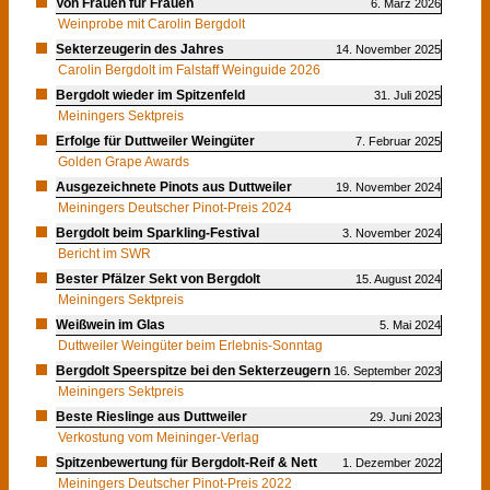
Von Frauen für Frauen
6. März 2026
Weinprobe mit Carolin Bergdolt
Sekterzeugerin des Jahres
14. November 2025
Carolin Bergdolt im Falstaff Weinguide 2026
Bergdolt wieder im Spitzenfeld
31. Juli 2025
Meiningers Sektpreis
Erfolge für Duttweiler Weingüter
7. Februar 2025
Golden Grape Awards
Ausgezeichnete Pinots aus Duttweiler
19. November 2024
Meiningers Deutscher Pinot-Preis 2024
Bergdolt beim Sparkling-Festival
3. November 2024
Bericht im SWR
Bester Pfälzer Sekt von Bergdolt
15. August 2024
Meiningers Sektpreis
Weißwein im Glas
5. Mai 2024
Duttweiler Weingüter beim Erlebnis-Sonntag
Bergdolt Speerspitze bei den Sekterzeugern
16. September 2023
Meiningers Sektpreis
Beste Rieslinge aus Duttweiler
29. Juni 2023
Verkostung vom Meininger-Verlag
Spitzenbewertung für Bergdolt-Reif & Nett
1. Dezember 2022
Meiningers Deutscher Pinot-Preis 2022