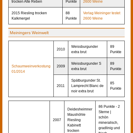
trocken Alte Reben
Punkte
2600 Weine
2015 Riesling trocken
88
Verlag Meininger testet
Kalkmergel
Punkte
2600 Weine
Meiningers Weinwelt
Weissburgunder
89
2010
extra brut
Punkte
Weissburgunder S
89
Schaumweinverkostung
2009
extra brut
Punkte
01/2014
Spätburgunder St.
85
2011
Lamprecht Blanc de
Punkte
noir extra brut
86 Punkte - 2
Deidesheimner
Sterne |
Maushöhle
schön
2007
Riesling
mineralisch,
Kabinett
gradlinig und
trocken