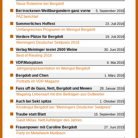
Neue Rotweine bei Bergdolt
Bei trockenen Weißburgundern ganz vorne
5. September 2016
FAZ berichtet
Sommerliches Hoffest
23. Juli 2016
Umfangreiches Programm im Weingut Bergdolt
Vordere Plätze für Bergdolt
19. Juli 2016
Meiningers Deutscher Sektpreis 2016
Verlag Meininger testet 2600 Weine
30. Juni 2016
Best of Riesling 2016
VDP.Maispitzen
6. Mai 2016
Jahrgangspräsentation im Weingut Bergdolt
Bergdolt und Chen
1. März 2016
Portraits im VDP-Magazin
Fass uff de Gass, Nett, Bergdolt und Mewes
28. Januar 2016
Magalog Lebensart mit drei Beiträgen aus Duttweiler
Auch bei Sekt spitze
1. Oktober 2015
Klostergut Bergdolt bei "Meiningers Deutscher Sektpreis"
Traube statt Blatt
15. September 2015
Gault Millau: Nett Aufsteiger des Jahres
Frauenpower mit Caroline Bergdolt
27. Juni 2015
Party im Metallwerk Mußbach