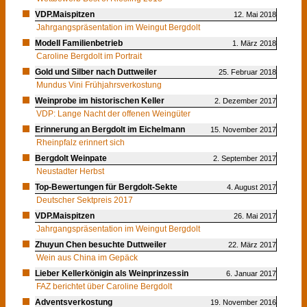
VDP.Maispitzen
12. Mai 2018
Jahrgangspräsentation im Weingut Bergdolt
Modell Familienbetrieb
1. März 2018
Caroline Bergdolt im Portrait
Gold und Silber nach Duttweiler
25. Februar 2018
Mundus Vini Frühjahrsverkostung
Weinprobe im historischen Keller
2. Dezember 2017
VDP: Lange Nacht der offenen Weingüter
Erinnerung an Bergdolt im Eichelmann
15. November 2017
Rheinpfalz erinnert sich
Bergdolt Weinpate
2. September 2017
Neustadter Herbst
Top-Bewertungen für Bergdolt-Sekte
4. August 2017
Deutscher Sektpreis 2017
VDP.Maispitzen
26. Mai 2017
Jahrgangspräsentation im Weingut Bergdolt
Zhuyun Chen besuchte Duttweiler
22. März 2017
Wein aus China im Gepäck
Lieber Kellerkönigin als Weinprinzessin
6. Januar 2017
FAZ berichtet über Caroline Bergdolt
Adventsverkostung
19. November 2016