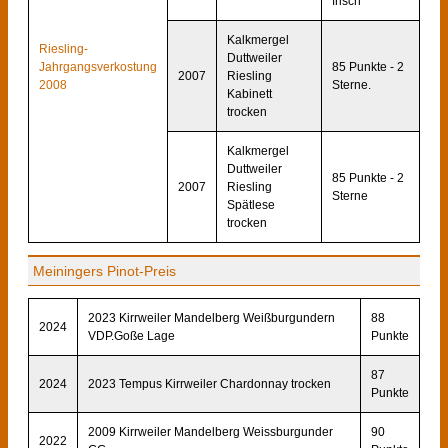
frisch
Kalkmergel
Riesling-
Duttweiler
Jahrgangsverkostung
85 Punkte - 2
2007
Riesling
2008
Sterne.
Kabinett
trocken
Kalkmergel
Duttweiler
85 Punkte - 2
2007
Riesling
Sterne
Spätlese
trocken
Meiningers Pinot-Preis
2023 Kirrweiler Mandelberg Weißburgundern
88
2024
VDP.Goße Lage
Punkte
87
2024
2023 Tempus Kirrweiler Chardonnay trocken
Punkte
2009 Kirrweiler Mandelberg Weissburgunder
90
2022