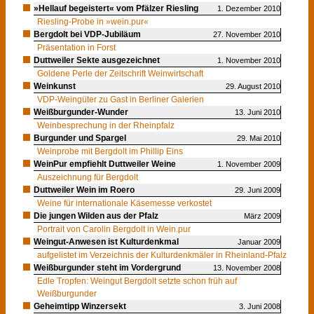
»Hellauf begeistert« vom Pfälzer Riesling
1. Dezember 2010
Riesling-Probe in »wein.pur«
Bergdolt bei VDP-Jubiläum
27. November 2010
Präsentation in Forst
Duttweiler Sekte ausgezeichnet
1. November 2010
Goldene Perle der Zeitschrift Weinwirtschaft
Weinkunst
29. August 2010
VDP-Weingüter zu Gast in Berliner Galerien
Weißburgunder-Wunder
13. Juni 2010
Weinbesprechung in der Rheinpfalz
Burgunder und Spargel
29. Mai 2010
Weinprobe mit Bergdolt im Phillip Eins
WeinPur empfiehlt Duttweiler Weine
1. November 2009
Auszeichnung für Bergdolt
Duttweiler Wein im Roero
29. Juni 2009
Weine für internationale Käsemesse verkostet
Die jungen Wilden aus der Pfalz
März 2009
Portrait von Carolin Bergdolt in Wein.pur
Weingut-Anwesen ist Kulturdenkmal
Januar 2009
aufgelistet im Verzeichnis der Kulturdenkmäler in Rheinland-Pfalz
Weißburgunder steht im Vordergrund
13. November 2008
Edle Tropfen: Weingut Bergdolt setzte schon früh auf
Weißburgunder
Geheimtipp Winzersekt
3. Juni 2008