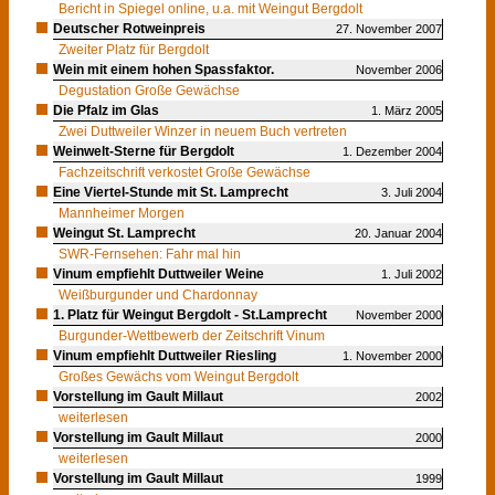
Bericht in Spiegel online, u.a. mit Weingut Bergdolt
Deutscher Rotweinpreis
27. November 2007
Zweiter Platz für Bergdolt
Wein mit einem hohen Spassfaktor.
November 2006
Degustation Große Gewächse
Die Pfalz im Glas
1. März 2005
Zwei Duttweiler Winzer in neuem Buch vertreten
Weinwelt-Sterne für Bergdolt
1. Dezember 2004
Fachzeitschrift verkostet Große Gewächse
Eine Viertel-Stunde mit St. Lamprecht
3. Juli 2004
Mannheimer Morgen
Weingut St. Lamprecht
20. Januar 2004
SWR-Fernsehen: Fahr mal hin
Vinum empfiehlt Duttweiler Weine
1. Juli 2002
Weißburgunder und Chardonnay
1. Platz für Weingut Bergdolt - St.Lamprecht
November 2000
Burgunder-Wettbewerb der Zeitschrift Vinum
Vinum empfiehlt Duttweiler Riesling
1. November 2000
Großes Gewächs vom Weingut Bergdolt
Vorstellung im Gault Millaut
2002
weiterlesen
Vorstellung im Gault Millaut
2000
weiterlesen
Vorstellung im Gault Millaut
1999