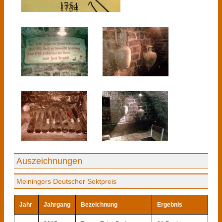
Auszeichnungen
Meiningers Deutscher Sektpreis
Jahr
Jahrgang
Bezeichnung
Ergebnis