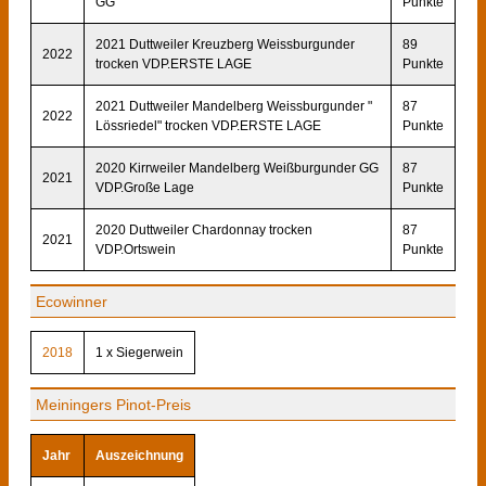
GG
Punkte
2021 Duttweiler Kreuzberg Weissburgunder
89
2022
trocken VDP.ERSTE LAGE
Punkte
2021 Duttweiler Mandelberg Weissburgunder "
87
2022
Lössriedel" trocken VDP.ERSTE LAGE
Punkte
2020 Kirrweiler Mandelberg Weißburgunder GG
87
2021
VDP.Große Lage
Punkte
2020 Duttweiler Chardonnay trocken
87
2021
VDP.Ortswein
Punkte
Ecowinner
2018
1 x Siegerwein
Meiningers Pinot-Preis
Jahr
Auszeichnung