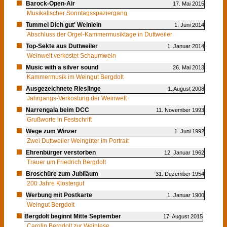
Barock-Open-Air
17. Mai 2015
Musikalischer Sonntagsspaziergang
Tummel Dich gut' Weinlein
1. Juni 2014
Abschluss der Orgel-Kammermusiktage in Duttweiler
Top-Sekte aus Duttweiler
1. Januar 2014
Weinwelt verkostet Schaumwein
Music with a silver sound
26. Mai 2013
Kammermusik im Weingut Bergdolt
Ausgezeichnete Rieslinge
1. August 2008
Jahrgangs-Verkostung der Weinwelt
Narrengala beim DCC
11. November 1993
Grußworte in Festschrift
Wege zum Winzer
1. Juni 1992
Zwei Duttweiler Weingüter im Portrait
Ehrenbürger verstorben
12. Januar 1962
Trauer um Friedrich Bergdolt
Broschüre zum Jubiläum
31. Dezember 1954
200 Jahre Klostergut
Werbung mit Postkarte
1. Januar 1900
Weingut Bergdolt
Bergdolt beginnt Mitte September
17. August 2015
Carolin Bergdolt zur Weinlese