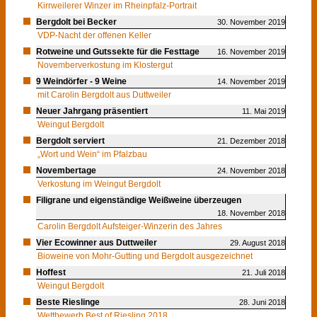
Kirrweilerer Winzer im Rheinpfalz-Portrait
Bergdolt bei Becker
30. November 2019
VDP-Nacht der offenen Keller
Rotweine und Gutssekte für die Festtage
16. November 2019
Novemberverkostung im Klostergut
9 Weindörfer - 9 Weine
14. November 2019
mit Carolin Bergdolt aus Duttweiler
Neuer Jahrgang präsentiert
11. Mai 2019
Weingut Bergdolt
Bergdolt serviert
21. Dezember 2018
„Wort und Wein“ im Pfalzbau
Novembertage
24. November 2018
Verkostung im Weingut Bergdolt
Filigrane und eigenständige Weißweine überzeugen
18. November 2018
Carolin Bergdolt Aufsteiger-Winzerin des Jahres
Vier Ecowinner aus Duttweiler
29. August 2018
Bioweine von Mohr-Gutting und Bergdolt ausgezeichnet
Hoffest
21. Juli 2018
Weingut Bergdolt
Beste Rieslinge
28. Juni 2018
Wettbewerb Best of Riesling 2018